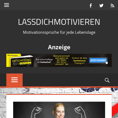
Zum
MENÜ
Inhalt
LASSDICHMOTIVIEREN
springen
Motivationssprüche für jede Lebenslage
Anzeige
Suc
MENU