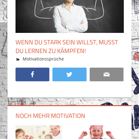
WENN DU STARK SEIN WILLST, MUSST
DU LERNEN ZU KÄMPFEN!
17. Juni 2018
Eugen Gretz
Motivationssprüche
Facebook
Twitter
Email
KAMPFGEIST
ZEIGEN
NOCH MEHR MOTIVATION