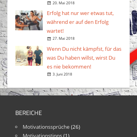
20. Mai 2018
Erfolg hat nur wer etwas tut,
während er auf den Erfolg
wartet!
27. Mai 2018
Wenn Du nicht kämpfst, für das
was Du haben willst, wirst Du
es nie bekommen!
3. Juni 2018
BEREICHE
Motivationssprüche
(26)
Motivationstipps
(1)