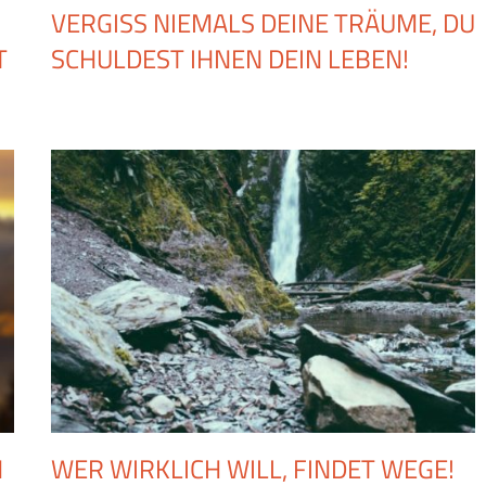
VERGISS NIEMALS DEINE TRÄUME, DU
T
SCHULDEST IHNEN DEIN LEBEN!
N
WER WIRKLICH WILL, FINDET WEGE!