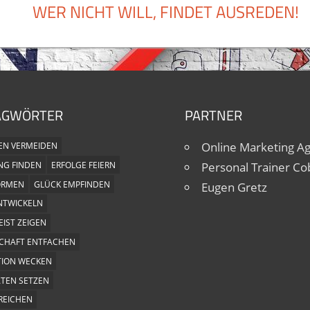
WER NICHT WILL, FINDET AUSREDEN!
AGWÖRTER
PARTNER
Online Marketing A
EN VERMEIDEN
Personal Trainer Co
NG FINDEN
ERFOLGE FEIERN
ORMEN
GLÜCK EMPFINDEN
Eugen Gretz
NTWICKELN
IST ZEIGEN
SCHAFT ENTFACHEN
TION WECKEN
ÄTEN SETZEN
RREICHEN