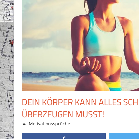
DEIN KÖRPER KANN ALLES SCHA
ÜBERZEUGEN MUSST!
14. Oktober 2018
Eugen Gretz
Motivationssprüche