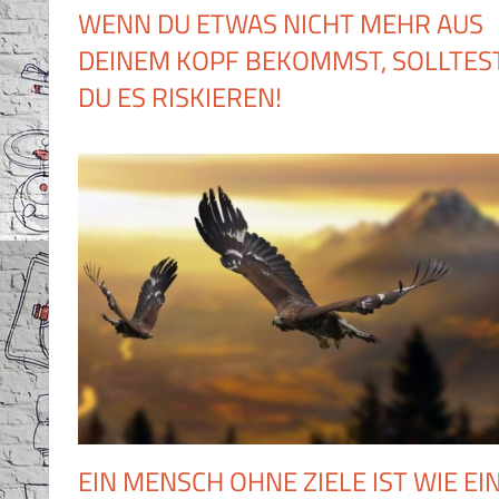
WENN DU ETWAS NICHT MEHR AUS
DEINEM KOPF BEKOMMST, SOLLTES
DU ES RISKIEREN!
EIN MENSCH OHNE ZIELE IST WIE EI