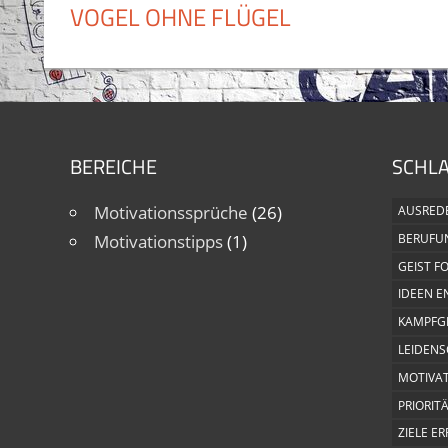
VOGEL OHNE FLÜGEL
BEREICHE
SCHL
Motivationssprüche
(26)
AUSRED
Motivationstipps
(1)
BERUFU
GEIST F
IDEEN E
KAMPFGE
LEIDEN
MOTIVA
PRIORIT
ZIELE E